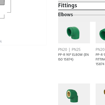
Fittings
Elbows
AL
PN20
PN25
PN20
PP-R 90° ELBOW (EN
PP-R 
ISO 15874)
FITTIN
15874