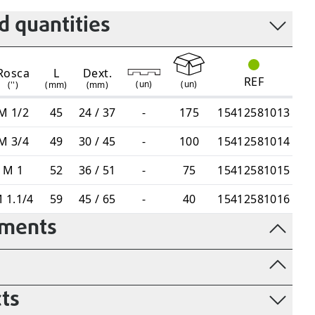
 quantities
Rosca
L
Dext.
REF
(
un
)
(
un
)
('')
(mm)
(mm)
M 1/2
45
24 / 37
-
175
15412581013
M 3/4
49
30 / 45
-
100
15412581014
M 1
52
36 / 51
-
75
15412581015
 1.1/4
59
45 / 65
-
40
15412581016
uments
ts