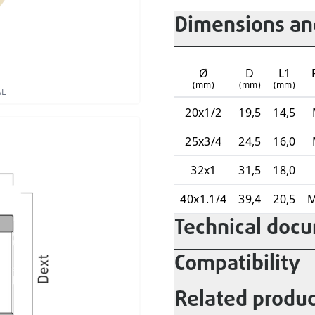
Dimensions and
Ø
D
L1
(mm)
(mm)
(mm)
AL
20x1/2
19,5
14,5
25x3/4
24,5
16,0
32x1
31,5
18,0
40x1.1/4
39,4
20,5
M
Technical doc
Compatibility
Related produc