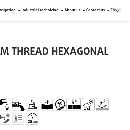
Irrigation
Industrial technician
About us
Contact us
EN
 M THREAD HEXAGONAL
ir Conditioning
se with Water for Human Consumption W Series
Low Internal Wall Roughness
Low Friction Coefficient
Ductile
Easy Handling and Installation
Socket for Thermal Fusion U
Thermal Insulation
No Corrosion
tance
esistance
ter Supply
old Water Supply
Aquecimento por Piso Radiante
Maximum Pressure 25 Bar