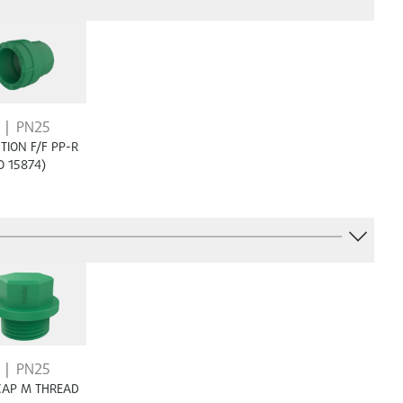
PN25
TION F/F PP-R
O 15874)
PN25
CAP M THREAD