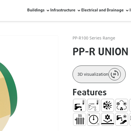
Buildings
Infrastructure
Electrical and Drainage
PP-R100 Series Range
PP-R UNION
3D visualization
Features
Sanitary Hot Water
Sanitary Cold Water
Heating and A
HVAC
U
Radiators
High Pressure Resis
Mechanical R
Hot Wa
C