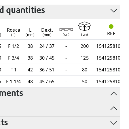
 quantities
Rosca
L
Dext.
REF
(
un
)
(
un
)
)
('')
(mm)
(mm)
5
F 1/2
38
24 / 37
-
200
15412581003
0
F 3/4
38
30 / 45
-
125
15412581004
0
F 1
42
36 / 51
-
80
15412581005
5
F 1.1/4
48
45 / 65
-
50
15412581006
uments
ts