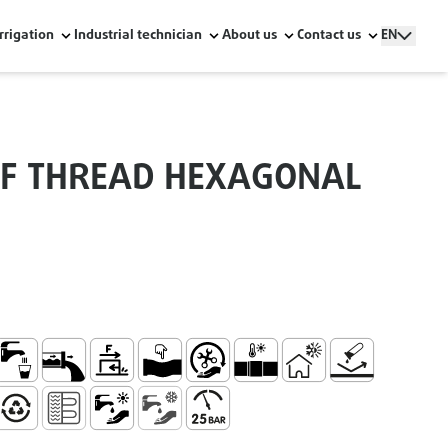
Irrigation
Industrial technician
About us
Contact us
EN
 F THREAD HEXAGONAL
ir Conditioning
se with Water for Human Consumption W Series
Low Internal Wall Roughness
Low Friction Coefficient
Ductile
Easy Handling and Installation
Socket for Thermal Fusion U
Thermal Insulation
No Corrosion
tance
esistance
ight and Durable System
00% Recyclable
Aquecimento por Piso Radiante
Hot Water Supply
Cold Water Supply
Maximum Pressure 25 Bar