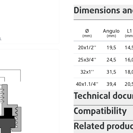
Dimensions and
Ø
Angulo
L1
(mm)
(mm)
(mm
L
20x1/2''
19,5
14,
25x3/4''
24,5
16,
32x1''
31,5
18,
40x1.1/4''
39,4
20,
Technical doc
Compatibility
Related produc