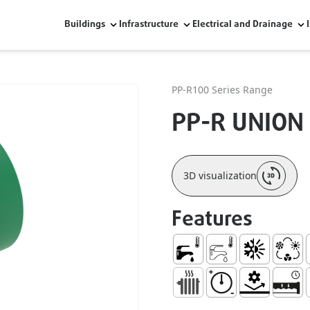
Buildings
Infrastructure
Electrical and Drainage
PP-R100 Series Range
PP-R UNION
3D visualization
Features
Sanitary Hot Water
Sanitary Cold Water
Heating and A
HVAC
U
Radiators
High Pressure Resis
Mechanical R
Watert
1