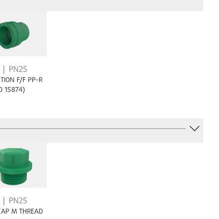
PN25
TION F/F PP-R
O 15874)
PN25
CAP M THREAD