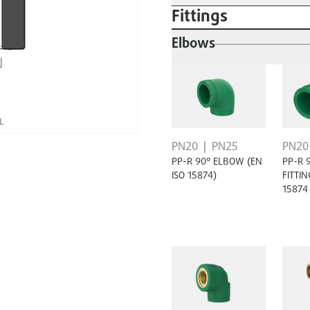
Fittings
Elbows
L
PN20
PN25
PN20
PP-R 90° ELBOW (EN
PP-R 
ISO 15874)
FITTIN
15874