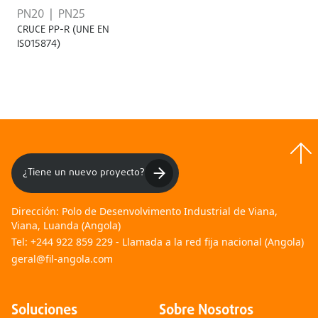
PN20
PN25
CRUCE PP-R (UNE EN
ISO15874)
¿Tiene un nuevo proyecto?
Dirección:
Polo de Desenvolvimento Industrial de Viana,
Viana, Luanda (Angola)
Tel:
+244 922 859 229 - Llamada a la red fija nacional (Angola)
geral@fil-angola.com
Soluciones
Sobre Nosotros