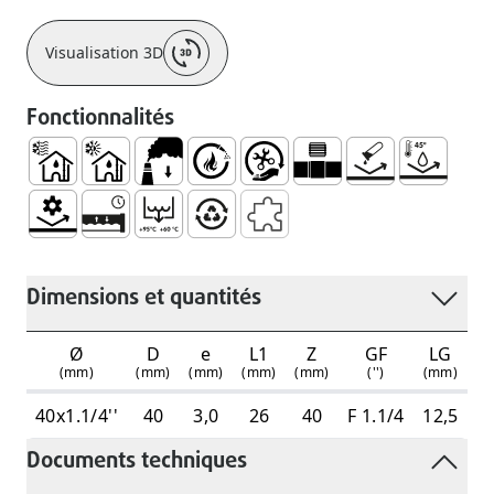
Visualisation 3D
Fonctionnalités
Utiliser à L’intérieur des Bâtiments, Uniquement avec De
Eaux Usées Froides et une Ventilation - Série Froi
Faible ÉMission de Fumée
Auto.extinguible
Manipulation et Installation Fa
Union Filetée (UR)
Pas de Corrosion
Résistant 
Résistance Mécanique
Système ÉTanche et Durable
Température de Refoulement Intermittent
100% Recyclable
Raccords Complémentaires
Dimensions et quantités
Ø
D
e
L1
Z
GF
LG
(mm)
(mm)
(mm)
(mm)
(mm)
('')
(mm)
40x1.1/4''
40
3,0
26
40
F 1.1/4
12,5
4
Documents techniques