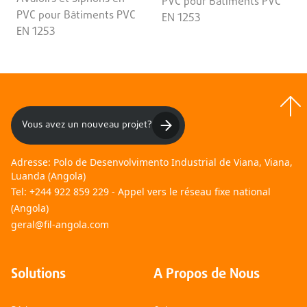
PVC pour Bâtiments PVC
PVC pour Bâtiments PVC
EN 1253
EN 1253
Vous avez un nouveau projet?
Adresse:
Polo de Desenvolvimento Industrial de Viana, Viana,
Luanda (Angola)
Tel:
+244 922 859 229 - Appel vers le réseau fixe national
(Angola)
geral@fil-angola.com
Solutions
A Propos de Nous