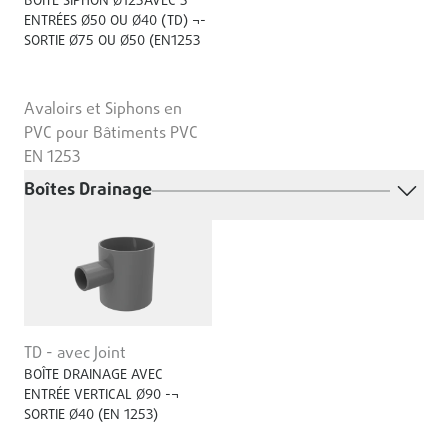
BOÎTE SIPHON Ø125AVEC 5
ENTRÉES Ø50 OU Ø40 (TD) ¬-
SORTIE Ø75 OU Ø50 (EN1253
Avaloirs et Siphons en
PVC pour Bâtiments PVC
EN 1253
Boîtes Drainage
TD - avec Joint
BOÎTE DRAINAGE AVEC
ENTRÉE VERTICAL Ø90 -¬
SORTIE Ø40 (EN 1253)