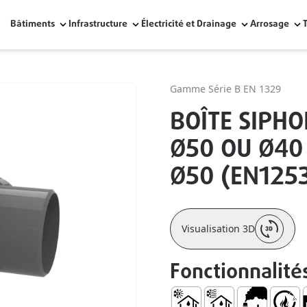
Bâtiments
Infrastructure
Électricité et Drainage
Arrosage
Gamme Série B EN 1329
BOÎTE SIPHO
Ø50 OU Ø40 
Ø50 (EN125
Visualisation 3D
Fonctionnalité