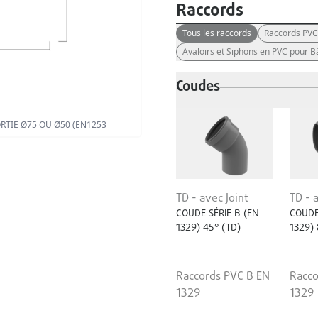
Raccords
Tous les raccords
Raccords PVC
Avaloirs et Siphons en PVC pour 
Coudes
RTIE Ø75 OU Ø50 (EN1253
TD - avec Joint
TD - 
COUDE SÉRIE B (EN
COUDE
1329) 45° (TD)
1329) 
Raccords PVC B EN
Racco
1329
1329