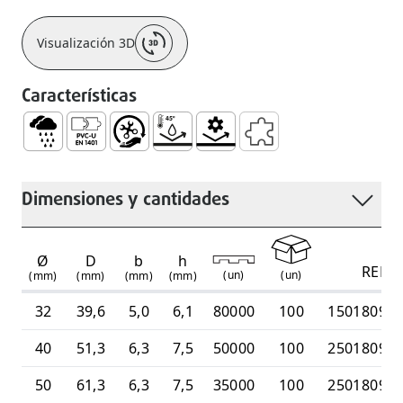
Visualización 3D
Características
Aguas Pluviales
Compatible con Accesorios PVC-U Serie UD SDR 41
Fácil Manejo e Instalación
Resistente a Temperaturas Medianas 
Resistência Mecânica
Accesorios Complement
Dimensiones y cantidades
Ø
D
b
h
REF
(
un
)
(
un
)
(mm)
(mm)
(mm)
(mm)
32
39,6
5,0
6,1
80000
100
15018099
40
51,3
6,3
7,5
50000
100
25018099
50
61,3
6,3
7,5
35000
100
25018099