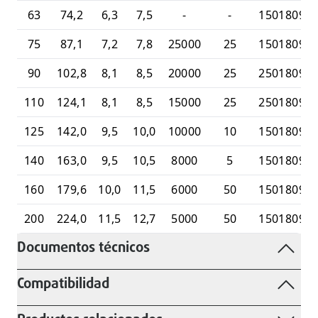
63
74,2
6,3
7,5
-
-
15018099
75
87,1
7,2
7,8
25000
25
15018099
90
102,8
8,1
8,5
20000
25
25018099
110
124,1
8,1
8,5
15000
25
25018099
125
142,0
9,5
10,0
10000
10
15018099
140
163,0
9,5
10,5
8000
5
15018099
160
179,6
10,0
11,5
6000
50
15018099
200
224,0
11,5
12,7
5000
50
15018099
Documentos técnicos
Compatibilidad