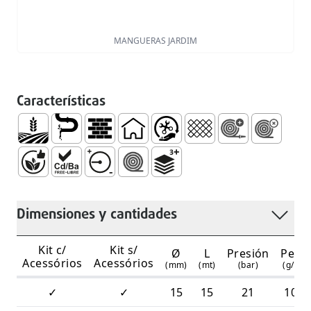
MANGUERAS JARDIM
Características
Agricultura
Conducción de Agua
Construcción
Doméstico
Fácil Manejo e Instalación
Entrenzado
KIT CON ACESSOR
KIT SEM A
Sin Ptalatos
Libre de Metales Pesados PB/CD/BA (Reglamento 
Resistente a Medias Presiones
RODILLO SIMPLE
3 Camadas
Dimensiones y cantidades
Kit c/
Kit s/
Ø
L
Presión
Peso
Acessórios
Acessórios
(mm)
(mt)
(bar)
(g/m)
✓
✓
15
15
21
100