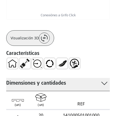
Conexiónes a Grifo Click
Visualización 3D
Características
Doméstico
Haga clic en el sistema de unión
Resistente a Medias Presiones
Uso Intensivo
Ligero
Fácil Manejo e Instalaci
Dimensiones y cantidades
REF
(
un
)
(
un
)
-
20
141000501001000