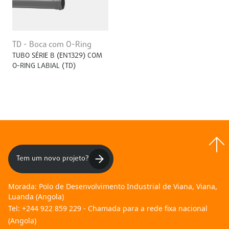
TD - Boca com O-Ring
TUBO SÉRIE B (EN1329) COM
O-RING LABIAL (TD)
Tem um novo projeto?
Morada:
Polo de Desenvolvimento Industrial de Viana, Viana,
Luanda (Angola)
Tel:
+244 922 859 229 - Chamada para a rede fixa nacional
(Angola)