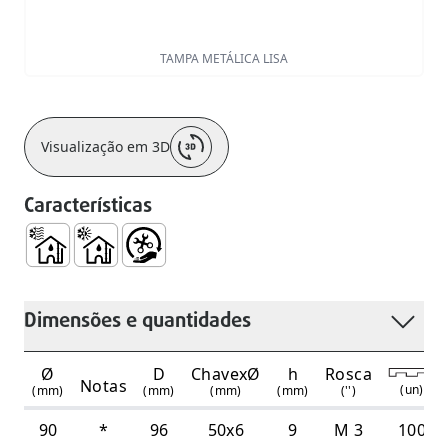
TAMPA METÁLICA LISA
Visualização em 3D
Características
Uso no Interior de Edifícios, Apenas com Águas Residuais 
Uso no Interior de Edifícios, com Águas Residuais 
Fácil Manuseamento e Instalação
Dimensões e quantidades
Ø
D
ChavexØ
h
Rosca
Notas
(
un
)
(mm)
(mm)
(mm)
(mm)
('')
90
*
96
50x6
9
M 3
100