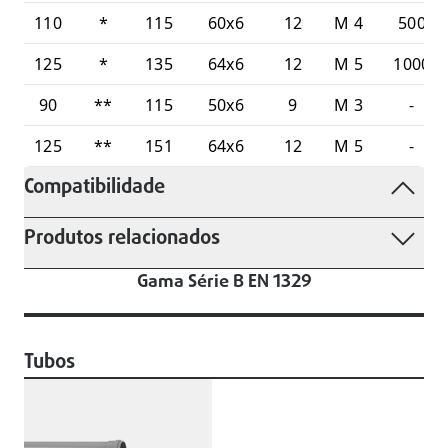
110
*
115
60x6
12
M 4
500
125
*
135
64x6
12
M 5
1000
90
**
115
50x6
9
M 3
-
125
**
151
64x6
12
M 5
-
Compatibilidade
Produtos relacionados
Gama Série B EN 1329
Tubos