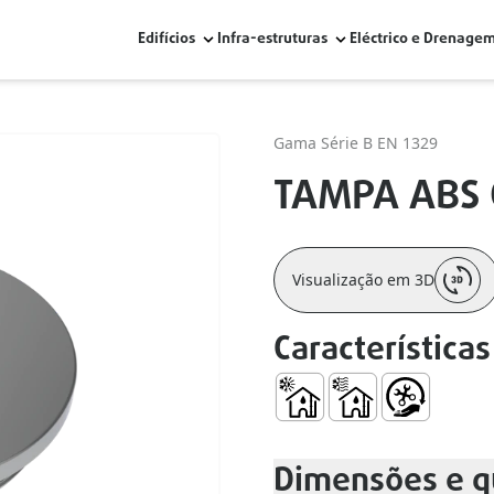
Edifícios
Infra-estruturas
Eléctrico e Drenage
Gama Série B EN 1329
TAMPA ABS
Visualização em 3D
Características
Uso no Interior de Edifíci
Uso no Interior de E
Fácil Manuse
Dimensões e q