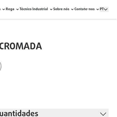
m
Rega
Técnico Industrial
Sobre nós
Contate-nos
PT
 CROMADA
os, com Águas Residuais Quentes e Frias – Série B
difícios, Apenas com Águas Residuais Frias e Ventilação - Sé
amento e Instalação
uantidades