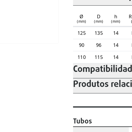
Ø
D
h
R
(mm)
(mm)
(mm)
125
135
14
90
96
14
110
115
14
Compatibilida
Produtos relac
Tubos