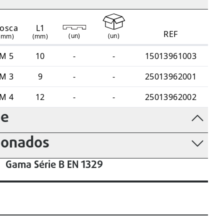
osca
L1
REF
(
un
)
(
un
)
(mm)
(mm)
M 5
10
-
-
15013961003
M 3
9
-
-
25013962001
M 4
12
-
-
25013962002
de
ionados
Gama Série B EN 1329