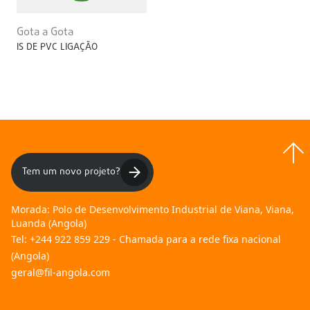
Gota a Gota
IS DE PVC LIGAÇÃO
Tem um novo projeto?
Morada:
Polo de Desenvolvimento Industrial de Viana, Viana,
Luanda (Angola)
Tel:
+244 922 859 229 - Chamada para a rede fixa nacional
(Angola)
geral@fil-angola.com