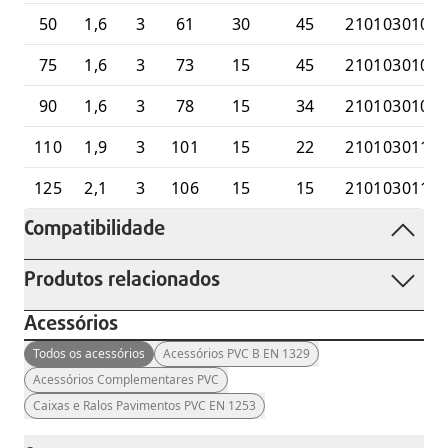
50
1,6
3
61
30
45
2101030105
75
1,6
3
73
15
45
2101030107
90
1,6
3
78
15
34
2101030109
110
1,9
3
101
15
22
2101030111
125
2,1
3
106
15
15
2101030112
Compatibilidade
Produtos relacionados
Acessórios
Todos os acessórios
Acessórios PVC B EN 1329
Acessórios Complementares PVC
Caixas e Ralos Pavimentos PVC EN 1253