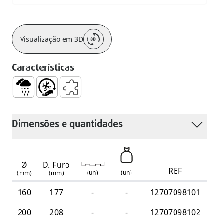
Visualização em 3D
Características
Águas Pluviais
Fácil Manuseamento e Instalação
Acessórios Complementares
Dimensões e quantidades
Ø
D. Furo
REF
(
un
)
(
un
)
(mm)
(mm)
160
177
-
-
12707098101
200
208
-
-
12707098102