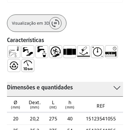
Visualização em 3D
Características
AFS – Águas Frias Sanitárias
Abastecimento de Água
Uso com Água para Consumo Humano, Sob 
Fácil Manuseamento e Instalação
Embocadura Lisa para União de
Não Sofre Corrosão (Res
Resistente a Alta
Sistema Es
Totalmente Reciclável
Pressão de Serviço – 10 Bar
Dimensões e quantidades
Ø
Dext.
L
h
REF
(mm)
(mm)
(mt)
(mm)
20
20,2
275
40
15123541055