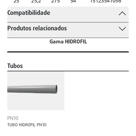
25
25,2
275
54
15123541056
Compatibilidade
Produtos relacionados
Gama HIDROFIL
Tubos
PN10
TUBO HIDROFIL PN10