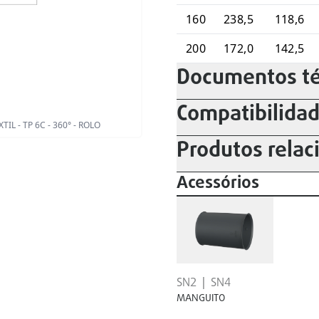
160
238,5
118,6
200
172,0
142,5
Documentos té
Compatibilida
 - TP 6C - 360° - ROLO
Produtos relac
Acessórios
SN2
SN4
MANGUITO