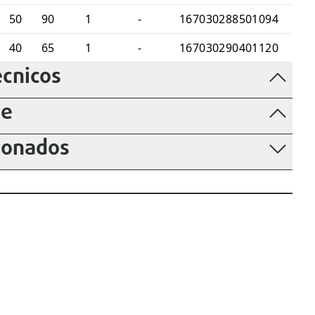
50
90
1
-
167030288501094
40
65
1
-
167030290401120
cnicos
de
ionados