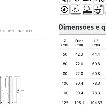
Aerportos e Heliportos
Águas Pluviais
Muros de Con
Parques
P
Elevada Capacidade de Es
Não Sofre Corrosão 
Resistência à
Rigidez
R
Dimensões e q
 - TP 6C - 360° - ROLO
Ø
Dint
L2
(mm)
(mm)
(mm)
50
42,3
44,4
80
72,0
60,8
80
72,0
60,8
100
90,4
78,3
100
90,4
78,3
125
108,1
104,33