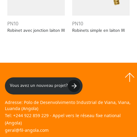
PN10
PN10
Robinet avec jonction laiton M
Robinets simple en laiton M
Vous avez un nouveau projet?
Adresse:
Polo de Desenvolvimento Industrial de Viana, Viana,
Luanda (Angola)
Tel:
+244 922 859 229 - Appel vers le réseau fixe national
(Angola)
geral@fil-angola.com