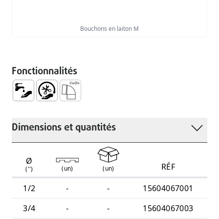
Bouchons en laiton M
Fonctionnalités
Approvisionnement en Eau
Manipulation et Installation Faciles
Acessórios em latão
Dimensions et quantités
Ø
RÉF
(
un
)
(
un
)
('')
1/2
-
-
15604067001
3/4
-
-
15604067003