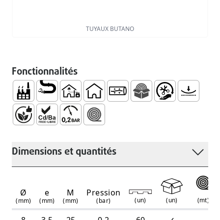
TUYAUX BUTANO
Fonctionnalités
Technique et Industrielle
Distribution de Combustibles Gaseaux
Gaz 3er Famille
Ménagère
Basse Perméabilité au Gaz Bu
Caixa de rolos (embala
Manipulation et In
Souple
Sans Phtalates
Exempt de Métaux Lourds PB/CD/BA (Règlement R
Pression Maximale 0,2 Bar
ROULEAU SIMPLE
Dimensions et quantités
Ø
e
M
Pression
(
un
)
(
mt
)
(
un
)
(mm)
(mm)
(mm)
(bar)