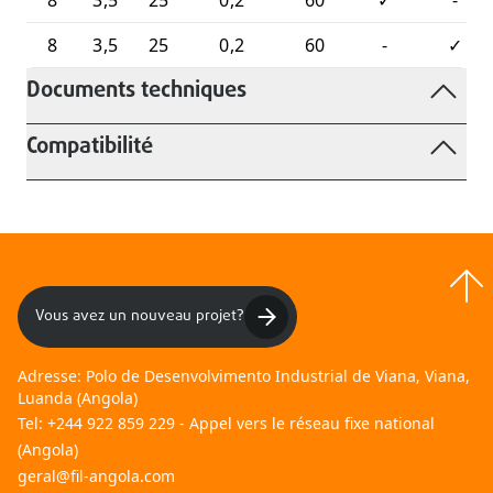
8
3,5
25
0,2
60
✓
-
8
3,5
25
0,2
60
-
✓
Documents techniques
Compatibilité
Vous avez un nouveau projet?
Adresse:
Polo de Desenvolvimento Industrial de Viana, Viana,
Luanda (Angola)
Tel:
+244 922 859 229 - Appel vers le réseau fixe national
(Angola)
geral@fil-angola.com