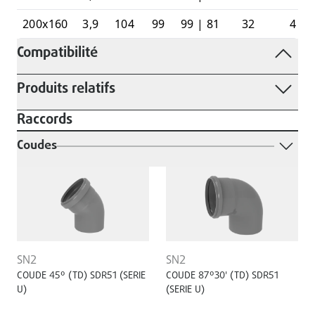
200x160
3,9
104
99
99 | 81
32
4
Compatibilité
Produits relatifs
Raccords
Coudes
SN2
SN2
COUDE 45º (TD) SDR51 (SERIE
COUDE 87º30' (TD) SDR51
U)
(SERIE U)