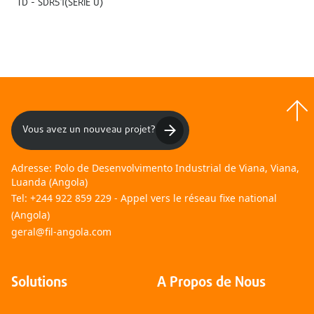
TD - SDR51(SERIE U)
Vous avez un nouveau projet?
Adresse:
Polo de Desenvolvimento Industrial de Viana, Viana,
Luanda (Angola)
Tel:
+244 922 859 229 - Appel vers le réseau fixe national
(Angola)
geral@fil-angola.com
Solutions
A Propos de Nous