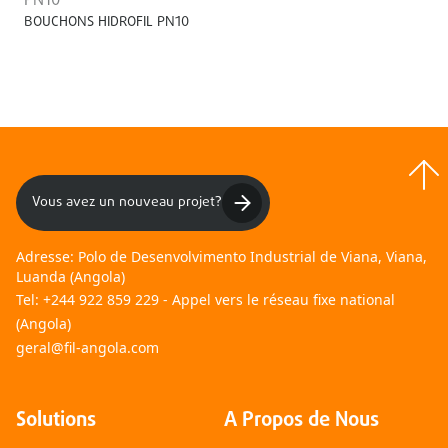
PN10
BOUCHONS HIDROFIL PN10
Vous avez un nouveau projet?
Adresse:
Polo de Desenvolvimento Industrial de Viana, Viana,
Luanda (Angola)
Tel:
+244 922 859 229 - Appel vers le réseau fixe national
(Angola)
geral@fil-angola.com
Solutions
A Propos de Nous