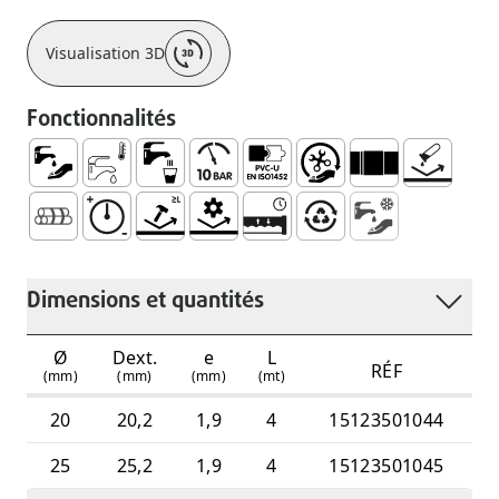
Visualisation 3D
Fonctionnalités
Approvisionnement en Eau
Eau Froid Sanitaire
Utilisation avec de L’eau Destinée à la C
Pression Maximale 10 Bar
Compatible avec les Raccords 
Manipulation et Installat
Embouchure Lisse 
Pas de Cor
PALETTE AVEC ATTACHES (EMBALLAGE)
Résistances aux Pressions Hautes
Résistant aux Impacts
Résistance Mécanique
Système ÉTanche et Durable
100% Recyclable
Alimentation en E
Dimensions et quantités
Ø
Dext.
e
L
RÉF
(mm)
(mm)
(mm)
(mt)
20
20,2
1,9
4
15123501044
25
25,2
1,9
4
15123501045