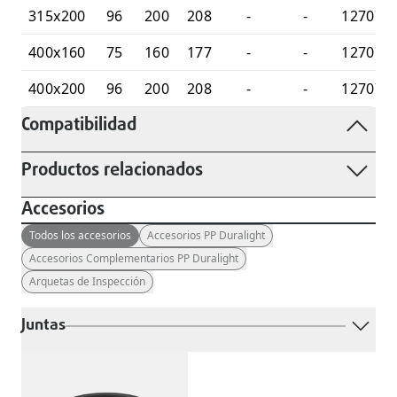
315x200
96
200
208
-
-
127070
400x160
75
160
177
-
-
127070
400x200
96
200
208
-
-
127070
Compatibilidad
Productos relacionados
Accesorios
Todos los accesorios
Accesorios PP Duralight
Accesorios Complementarios PP Duralight
Arquetas de Inspección
Juntas