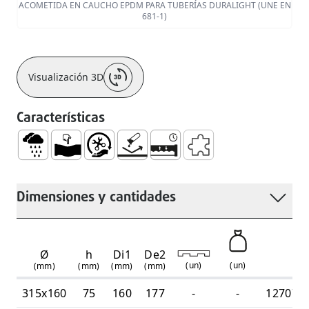
ACOMETIDA EN CAUCHO EPDM PARA TUBERÍAS DURALIGHT (UNE EN
681-1)
Visualización 3D
Características
Aguas Pluviales
Dúctil
Fácil Manejo e Instalación
Sin Corrosión
Sistema Estanco y Duradero
Accesorios Complement
Dimensiones y cantidades
Ø
h
Di1
De2
RE
(
un
)
(
un
)
(mm)
(mm)
(mm)
(mm)
315x160
75
160
177
-
-
127070