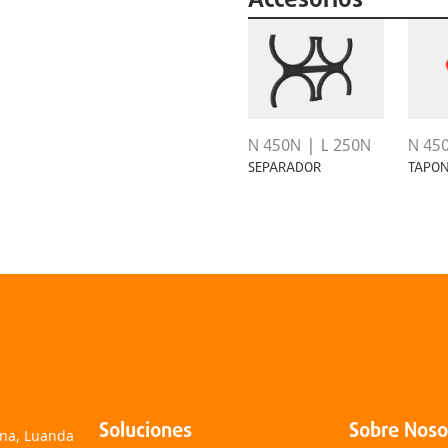
Accesorios
N 450N
L 250N
N 45
SEPARADOR
TAPO
Soluciones
Sobre Noso
ana, Luanda