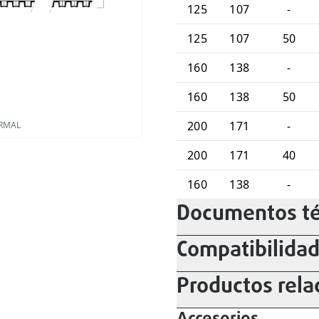
125
107
-
125
107
50
160
138
-
160
138
50
200
171
-
ORMAL
200
171
40
160
138
-
Documentos té
Compatibilida
Productos rela