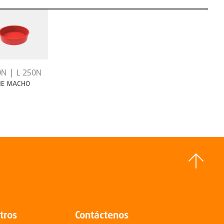
0N
L 250N
NE MACHO
tros
Contáctenos