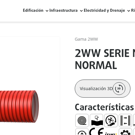
Edificación
Infraestructura
Electricidad y Drenaje
R
Gama 2WW
2WW SERIE 
NORMAL
Visualización 3D
Características
Protección de Cables Eléct
Dúctil
Fácil Manejo e
Pared I
A