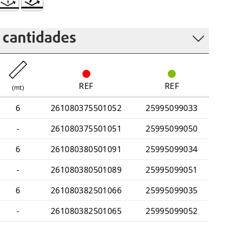
glamento ITUR de la ANACOM
de Protección Mecánica - IK10
esistente a la Compresión – 450N
Resistente al Impacto- N
 cantidades
REF
REF
(
mt
)
6
261080375501052
25995099033
-
261080375501051
25995099050
6
261080380501091
25995099034
-
261080380501089
25995099051
6
261080382501066
25995099035
-
261080382501065
25995099052