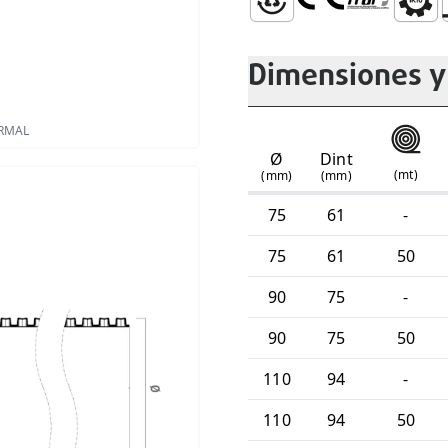
Marcado CE
100% Reciclable
Cumple el Re
Índice 
R
Dimensiones y
ORMAL
Ø
Dint
(
mt
)
(mm)
(mm)
75
61
-
75
61
50
90
75
-
90
75
50
110
94
-
110
94
50